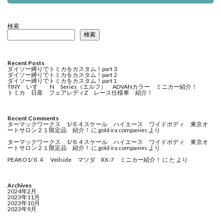
検索
検索
Recent Posts
ダイソー縛りでトミカをカスタム！part３
ダイソー縛りでトミカをカスタム！part２
ダイソー縛りでトミカをカスタム！part１
TINY いすゞ N Series（エルフ） ADVANカラー ミニカー紹介！
トミカ 日産 フェアレディZ レース仕様車 紹介！
Recent Comments
ターマックワークス 1/６４スケール ハイエース ワイドボディ 東京オ
ートサロン２１限定品 紹介！
に
gold ira companies
より
ターマックワークス 1/６４スケール ハイエース ワイドボディ 東京オ
ートサロン２１限定品 紹介！
に
gold ira companies
より
PEAKO1/６４ Veilside マツダ RX-7 ミニカー紹介！
に
た
より
Archives
2024年2月
2023年11月
2023年10月
2023年9月