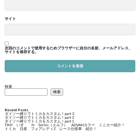
サイト
次回のコメントで使用するためブラウザーに自分の名前、メールアドレス、
サイトを保存する。
検索
検索
Recent Posts
ダイソー縛りでトミカをカスタム！part３
ダイソー縛りでトミカをカスタム！part２
ダイソー縛りでトミカをカスタム！part１
TINY いすゞ N Series（エルフ） ADVANカラー ミニカー紹介！
トミカ 日産 フェアレディZ レース仕様車 紹介！